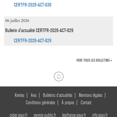
CERTFR-2026-ACT-030
06 juillet 2026
Bulletin d'actualité CERTFR-2026-ACT-029
CERTFR-2026-ACT-029
VOIR TOUS LES BULLETINS »
Alertes
Avis
Bulletins d’actualités
Mentions légales
Conditions générales
À propos
Contact
cyber.gouv.fr
service-public.fr
legifrance.gouv.fr
info.gouv.fr