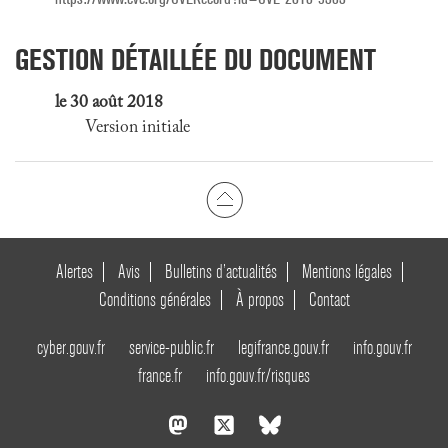
GESTION DÉTAILLÉE DU DOCUMENT
le 30 août 2018
Version initiale
Alertes
Avis
Bulletins d’actualités
Mentions légales
Conditions générales
À propos
Contact
cyber.gouv.fr
service-public.fr
legifrance.gouv.fr
info.gouv.fr
france.fr
info.gouv.fr/risques