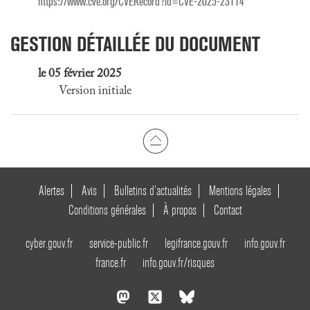
https://www.cve.org/CVERecord?id=CVE-2025-23114
GESTION DÉTAILLÉE DU DOCUMENT
le 05 février 2025
Version initiale
Alertes
Avis
Bulletins d’actualités
Mentions légales
Conditions générales
À propos
Contact
cyber.gouv.fr
service-public.fr
legifrance.gouv.fr
info.gouv.fr
france.fr
info.gouv.fr/risques