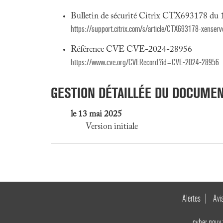
Bulletin de sécurité Citrix CTX693178 du
https://support.citrix.com/s/article/CTX693178-xenser
Référence CVE CVE-2024-28956
https://www.cve.org/CVERecord?id=CVE-2024-28956
GESTION DÉTAILLÉE DU DOCUME
le 13 mai 2025
Version initiale
Alertes
Avi
cyber.gouv.