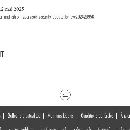
 12 mai 2025
ver-and-citrix-hypervisor-security-update-for-cve202428956
NT
s
Bulletins d’actualités
Mentions légales
Conditions générales
À pro
fr
service-public.fr
legifrance.gouv.fr
info.gouv.fr
france.fr
info.gou