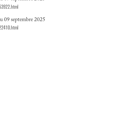
563922.html
du 09 septembre 2025
722410.html