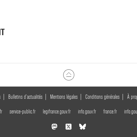
NT
s
Bulletins d’actualités
Mentions légales
Conditions générales
À pro
fr
service-public.fr
legifrance.gouv.fr
info.gouv.fr
france.fr
info.gou