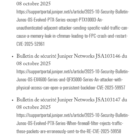
08 octobre 2025
https://supportportal.juniper.net/s/article/2025-10-Security-Bulletin-
Junos-OS-Evolved-PTX-Series-except-PTX10003-An-
unauthenticated-adjacent-attacker-sending-specific-valid-traffic-can-
cause-a-memory-leak-in-cfmman-leading-to-FPC-crash-and-restart-
CVE-2025-52961
Bulletin de sécurité Juniper Networks JSA103146 du
08 octobre 2025
https://supportportal.juniper.net/s/article/2025-10-Security-Bulletin-
Junos-OS-EX4600-Series-and-QFX5000-Series-An-attacker-with-
physical-access-can-open-a-persistent-backdoor-CVE-2025-59957
Bulletin de sécurité Juniper Networks JSA103147 du
08 octobre 2025
https://supportportal.juniper.net/s/article/2025-10-Security-Bulletin-
Junos-OS-Evolved-PTX-Series-When-firewall-filter-rejects-traffic-
these-packets-are-erroneously-sent-to-the-RE-CVE-2025-59958