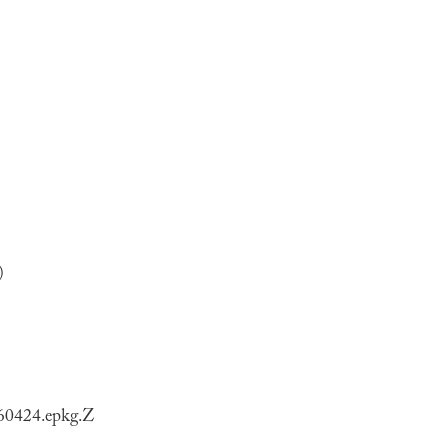
)
260424.epkg.Z