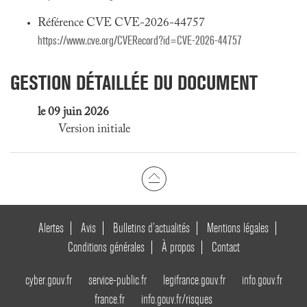
Référence CVE CVE-2026-44757
https://www.cve.org/CVERecord?id=CVE-2026-44757
GESTION DÉTAILLÉE DU DOCUMENT
le 09 juin 2026
Version initiale
Alertes
Avis
Bulletins d’actualités
Mentions légales
Conditions générales
À propos
Contact
cyber.gouv.fr
service-public.fr
legifrance.gouv.fr
info.gouv.fr
france.fr
info.gouv.fr/risques