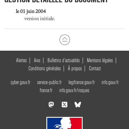
le 01 juin 2004
version initiale.
Alertes
Avis
Bulletins d’actualités
Mentions légales
Conditions générales
À propos
Contact
cyber.gouv.fr
service-public.fr
legifrance.gouv.fr
info.gouv.fr
france.fr
info.gouv.fr/risques