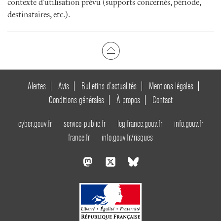
contexte d’utilisation prévu (supports concernés, période,
destinataires, etc.).
Alertes
Avis
Bulletins d’actualités
Mentions légales
Conditions générales
À propos
Contact
cyber.gouv.fr
service-public.fr
legifrance.gouv.fr
info.gouv.fr
france.fr
info.gouv.fr/risques