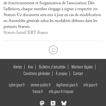
de fonctionnement et l’organisation de l’association. Dès
l’adhésion, chaque membre s’engage à signer à respecter ces
Statuts. Ce document sera mis à jour en cas de modification
en Assemblée générale selon les modalités définies dans les
présents Statuts.
Statuts InterCERT France
Alertes
Avis
Bulletins d’actualités
Mentions légales
Conditions générales
À propos
Contact
cyber.gouv.fr
service-public.fr
legifrance.gouv.fr
info.gouv.fr
france.fr
info.gouv.fr/risques