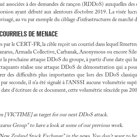
bué associées à des demandes de rançon (RDDoS) auxquelles des e
orsion ayant débuté aux alentours d’octobre 2019. La visée lucra
nvisagé, au vu par exemple du ciblage d’infrastructures de marché do
 COURRIELS DE MENACE
s par le CERT-FR, la cible reçoit un courriel dans lequel l’émette
arus, Armada Collective, Carbanak, Anonymous ou encore Silence.
r la prochaine attaque DDoS du groupe, à partir d’une date qui lui
'attaquants réalise une attaque DDoS de démonstration qui a pour
r des difficultés plus importantes que lors des DDoS classique
 par seconde, il n’a été signalé à l’ANSSI aucune volumétrie supé
ate d'écriture de ce document, cette volumétrie n’excède pas 200
en [VICTIME] as target for our next DDoS attack.
azarus Group" to have a look at some of our previous work.
"New Zealand Stock Exchange" in the news. You don't want to be 