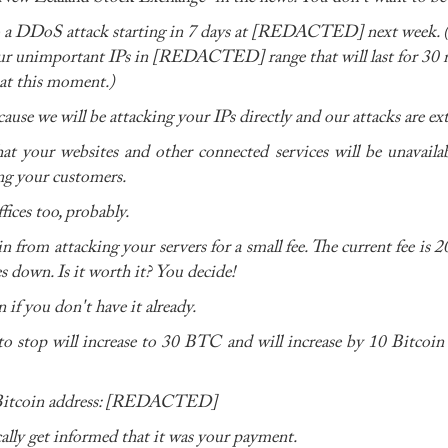
o a DDoS attack starting in 7 days at [REDACTED] next week. (Th
your unimportant IPs in [REDACTED] range that will last for 30 mi
 at this moment.)
cause we will be attacking your IPs directly and our attacks are 
 your websites and other connected services will be unavailable
ng your customers.
fices too, probably.
 from attacking your servers for a small fee. The current fee is 2
down. Is it worth it? You decide!
if you don't have it already.
e to stop will increase to 30 BTC and will increase by 10 Bitcoin
ng Bitcoin address: [REDACTED]
ally get informed that it was your payment.