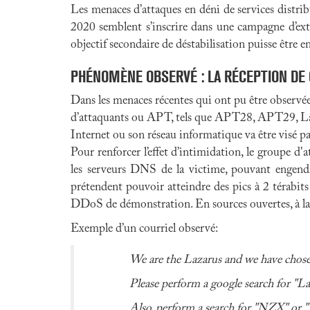
Les menaces d’attaques en déni de services distri
2020 semblent s’inscrire dans une campagne d’ext
objectif secondaire de déstabilisation puisse être e
PHÉNOMÈNE OBSERVÉ : LA RÉCEPTION DE
Dans les menaces récentes qui ont pu être observée
d’attaquants ou APT, tels que APT28, APT29, Laz
Internet ou son réseau informatique va être visé pa
Pour renforcer l’effet d’intimidation, le groupe d
les serveurs DNS de la victime, pouvant engendre
prétendent pouvoir atteindre des pics à 2 térabits
DDoS de démonstration. En sources ouvertes, à la d
Exemple d’un courriel observé:
We are the Lazarus and we have chos
Please perform a google search for "L
Also, perform a search for "NZX" or 