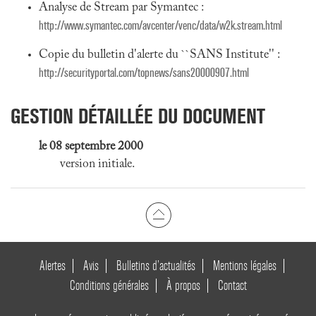
Analyse de Stream par Symantec :
http://www.symantec.com/avcenter/venc/data/w2k.stream.html
Copie du bulletin d'alerte du ``SANS Institute'' :
http://securityportal.com/topnews/sans20000907.html
GESTION DÉTAILLÉE DU DOCUMENT
le 08 septembre 2000
version initiale.
Alertes
Avis
Bulletins d’actualités
Mentions légales
Conditions générales
À propos
Contact