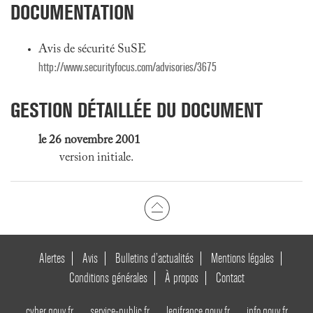
DOCUMENTATION
Avis de sécurité SuSE
http://www.securityfocus.com/advisories/3675
GESTION DÉTAILLÉE DU DOCUMENT
le 26 novembre 2001
version initiale.
Alertes
Avis
Bulletins d’actualités
Mentions légales
Conditions générales
À propos
Contact
cyber.gouv.fr
service-public.fr
legifrance.gouv.fr
info.gouv.fr