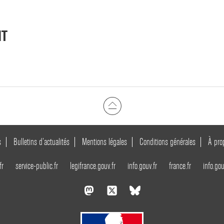
NT
s
Bulletins d’actualités
Mentions légales
Conditions générales
À pro
fr
service-public.fr
legifrance.gouv.fr
info.gouv.fr
france.fr
info.gou