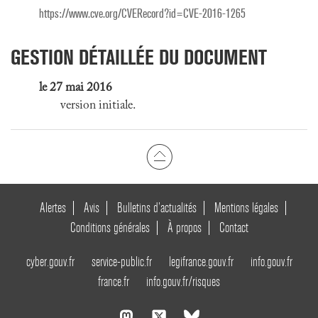
https://www.cve.org/CVERecord?id=CVE-2016-1265
GESTION DÉTAILLÉE DU DOCUMENT
le 27 mai 2016
version initiale.
Alertes
Avis
Bulletins d’actualités
Mentions légales
Conditions générales
À propos
Contact
cyber.gouv.fr
service-public.fr
legifrance.gouv.fr
info.gouv.fr
france.fr
info.gouv.fr/risques