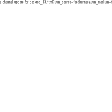
stable-channel-update-for-desktop_13.html?utm_source=feedburner&utm_medi