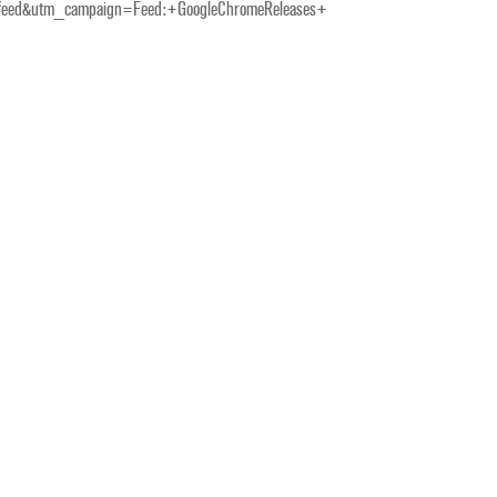
um=feed&utm_campaign=Feed:+GoogleChromeReleases+