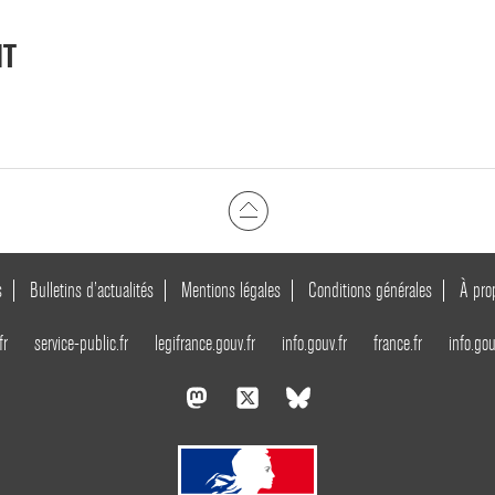
NT
s
Bulletins d’actualités
Mentions légales
Conditions générales
À pro
fr
service-public.fr
legifrance.gouv.fr
info.gouv.fr
france.fr
info.gou