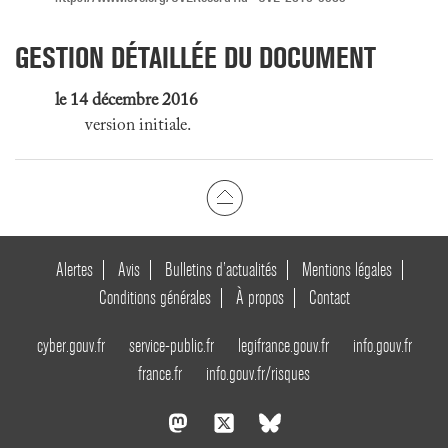
GESTION DÉTAILLÉE DU DOCUMENT
le 14 décembre 2016
version initiale.
Alertes
Avis
Bulletins d’actualités
Mentions légales
Conditions générales
À propos
Contact
cyber.gouv.fr
service-public.fr
legifrance.gouv.fr
info.gouv.fr
france.fr
info.gouv.fr/risques