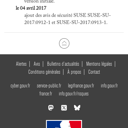
version initiale.
le 04 avril 2017
ajout des avis de sécurité SUSE SUSE-SU-
2017:0912-1 et SUSE-SU-2017:0913-1.
Alertes
Avis
Bulletins d’actualités
Mentions légales
Conditions générales
À propos
Contact
cyber.gouv.fr
service-public.fr
legifrance.gouv.fr
info.gouv.fr
france.fr
info.gouv.fr/risques