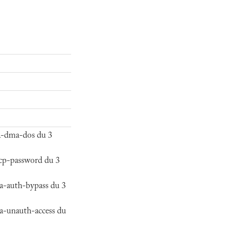
sa-dma-dos du 3
pcp-password du 3
na-auth-bypass du 3
na-unauth-access du