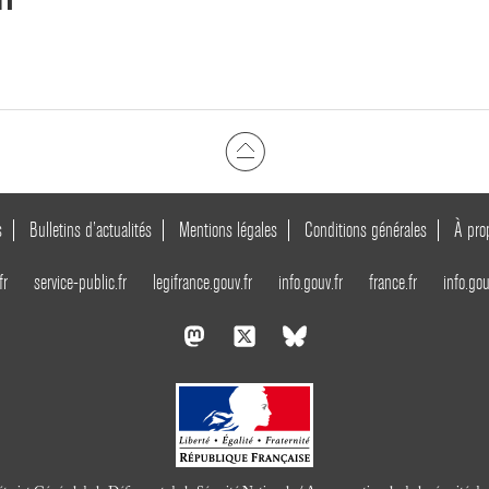
s
Bulletins d’actualités
Mentions légales
Conditions générales
À pro
fr
service-public.fr
legifrance.gouv.fr
info.gouv.fr
france.fr
info.gou