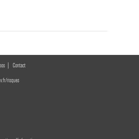
pos
Contact
v.fr/risques