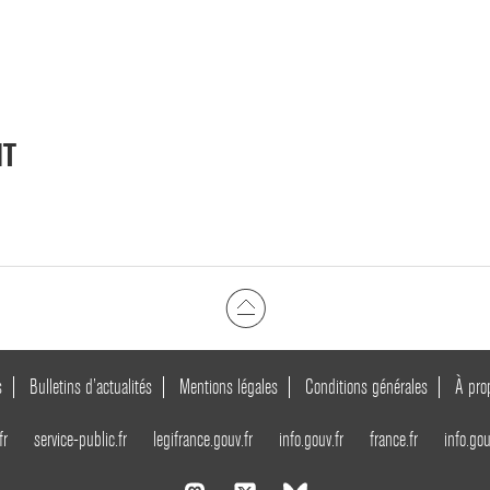
NT
s
Bulletins d’actualités
Mentions légales
Conditions générales
À pro
fr
service-public.fr
legifrance.gouv.fr
info.gouv.fr
france.fr
info.gou