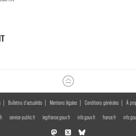
NT
s
Bulletins d’actualités
Mentions légales
Conditions générales
À pro
fr
service-public.fr
legifrance.gouv.fr
info.gouv.fr
france.fr
info.gou