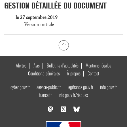
GESTION DÉTAILLÉE DU DOCUMENT
le 27 septembre 2019
Version initiale
Alertes
Avis
Bulletins d’actualités
Mentions légales
Conditions générales
À propos
Contact
cyber.gouv.fr
service-public.fr
legifrance.gouv.fr
info.gouv.fr
france.fr
info.gouv.fr/risques