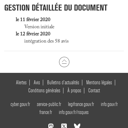
GESTION DÉTAILLÉE DU DOCUMENT
le 11 février 2020
Version initiale
le 12 février 2020
intégration des 58 avis
Alertes
Avis
Bulletins d’actualités
Mentions légales
Conditions générales
À propos
Contact
cyber.gouv.fr
service-public.fr
legifrance.gouv.fr
info.gouv.fr
france.fr
info.gouv.fr/risques