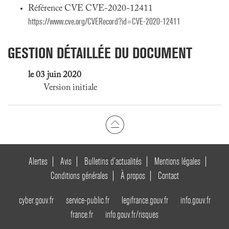
Référence CVE CVE-2020-12411
https://www.cve.org/CVERecord?id=CVE-2020-12411
GESTION DÉTAILLÉE DU DOCUMENT
le 03 juin 2020
Version initiale
Alertes
Avis
Bulletins d’actualités
Mentions légales
Conditions générales
À propos
Contact
cyber.gouv.fr
service-public.fr
legifrance.gouv.fr
info.gouv.fr
france.fr
info.gouv.fr/risques