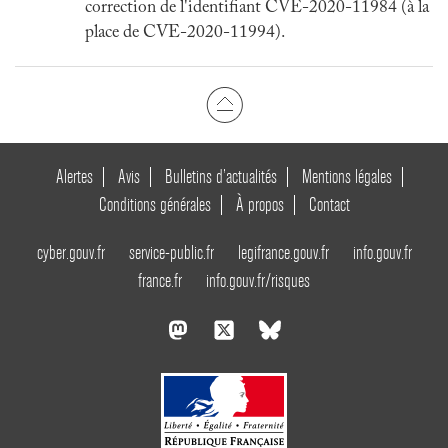
correction de l'identifiant CVE-2020-11984 (à la
place de CVE-2020-11994).
Alertes
Avis
Bulletins d’actualités
Mentions légales
Conditions générales
À propos
Contact
cyber.gouv.fr
service-public.fr
legifrance.gouv.fr
info.gouv.fr
france.fr
info.gouv.fr/risques