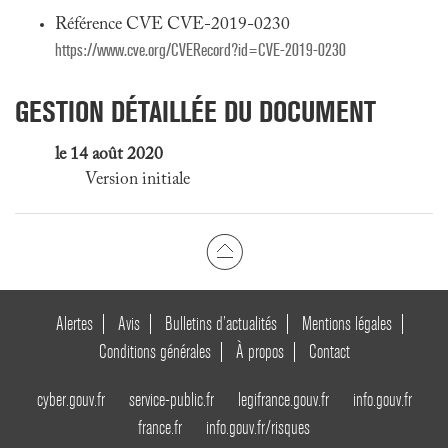
Référence CVE CVE-2019-0230
https://www.cve.org/CVERecord?id=CVE-2019-0230
GESTION DÉTAILLÉE DU DOCUMENT
le 14 août 2020
Version initiale
Alertes
Avis
Bulletins d’actualités
Mentions légales
Conditions générales
À propos
Contact
cyber.gouv.fr
service-public.fr
legifrance.gouv.fr
info.gouv.fr
france.fr
info.gouv.fr/risques