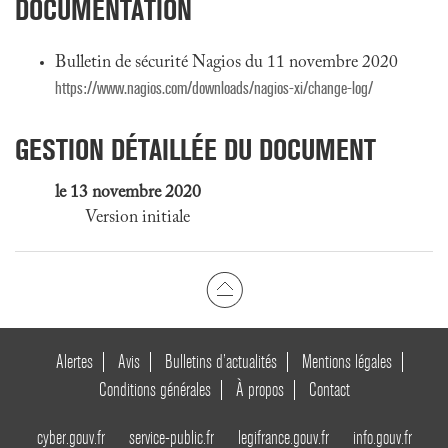
DOCUMENTATION
Bulletin de sécurité Nagios du 11 novembre 2020
https://www.nagios.com/downloads/nagios-xi/change-log/
GESTION DÉTAILLÉE DU DOCUMENT
le 13 novembre 2020
Version initiale
Alertes
Avis
Bulletins d’actualités
Mentions légales
Conditions générales
À propos
Contact
cyber.gouv.fr
service-public.fr
legifrance.gouv.fr
info.gouv.fr