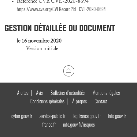
Référence CVE CVE-2020-8694
https://www.cve.org/CVERecord?id=CVE-2020-8694
GESTION DÉTAILLÉE DU DOCUMENT
le 16 novembre 2020
Version initiale
Alertes
Avis
Bulletins d’actualités
Mentions légales
Conditions générales
À propos
Contact
cyber.gouv.fr
service-public.fr
legifrance.gouv.fr
info.gouv.fr
france.fr
info.gouv.fr/risques