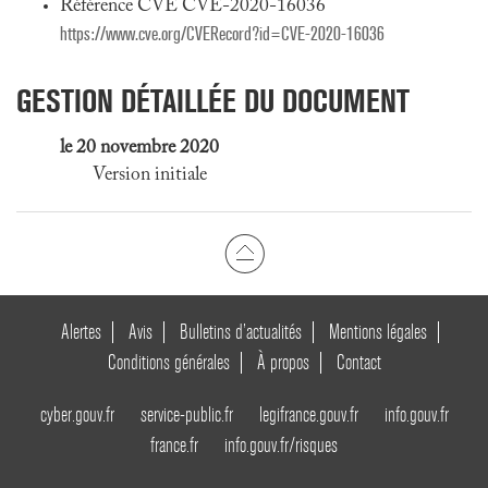
Référence CVE CVE-2020-16036
https://www.cve.org/CVERecord?id=CVE-2020-16036
GESTION DÉTAILLÉE DU DOCUMENT
le 20 novembre 2020
Version initiale
Alertes
Avis
Bulletins d’actualités
Mentions légales
Conditions générales
À propos
Contact
cyber.gouv.fr
service-public.fr
legifrance.gouv.fr
info.gouv.fr
france.fr
info.gouv.fr/risques