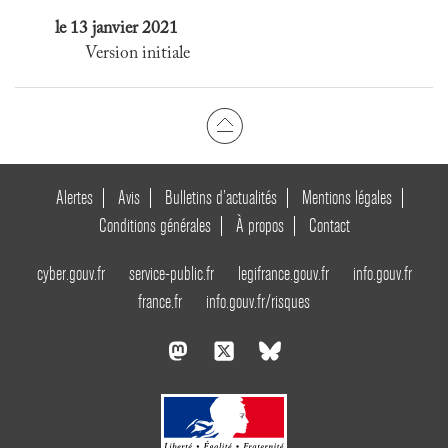
le 13 janvier 2021
Version initiale
Alertes
Avis
Bulletins d’actualités
Mentions légales
Conditions générales
À propos
Contact
cyber.gouv.fr
service-public.fr
legifrance.gouv.fr
info.gouv.fr
france.fr
info.gouv.fr/risques