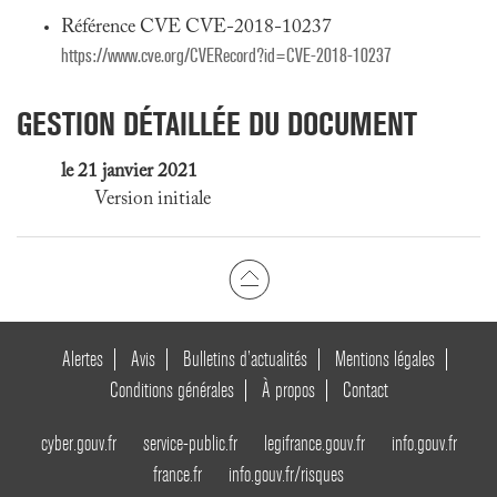
Référence CVE CVE-2018-10237
https://www.cve.org/CVERecord?id=CVE-2018-10237
GESTION DÉTAILLÉE DU DOCUMENT
le 21 janvier 2021
Version initiale
Alertes
Avis
Bulletins d’actualités
Mentions légales
Conditions générales
À propos
Contact
cyber.gouv.fr
service-public.fr
legifrance.gouv.fr
info.gouv.fr
france.fr
info.gouv.fr/risques