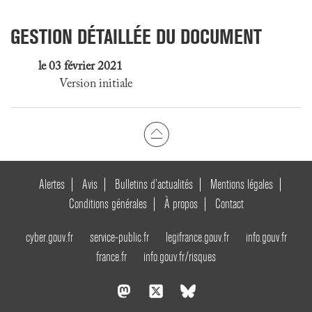
GESTION DÉTAILLÉE DU DOCUMENT
le 03 février 2021
Version initiale
Alertes
Avis
Bulletins d’actualités
Mentions légales
Conditions générales
À propos
Contact
cyber.gouv.fr
service-public.fr
legifrance.gouv.fr
info.gouv.fr
france.fr
info.gouv.fr/risques