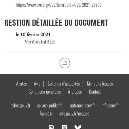
https://www.cve.org/CVERecord?id=CVE-2021-26700
GESTION DÉTAILLÉE DU DOCUMENT
le 10 février 2021
Version initiale
Alertes
Avis
Bulletins d’actualités
Mentions légales
Conditions générales
À propos
Contact
cyber.gouv.fr
service-public.fr
legifrance.gouv.fr
info.gouv.fr
france.fr
info.gouv.fr/risques