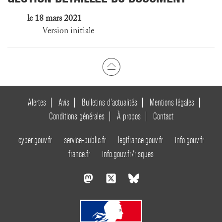
le 18 mars 2021
Version initiale
Alertes
Avis
Bulletins d’actualités
Mentions légales
Conditions générales
À propos
Contact
cyber.gouv.fr
service-public.fr
legifrance.gouv.fr
info.gouv.fr
france.fr
info.gouv.fr/risques