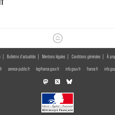
NT
s
Bulletins d’actualités
Mentions légales
Conditions générales
À pro
fr
service-public.fr
legifrance.gouv.fr
info.gouv.fr
france.fr
info.gou