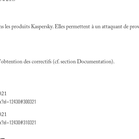
ns les produits Kaspersky. Elles permettent à un attaquant de pro
 l'obtention des correctifs (cf. section Documentation).
2021
aspx?el=12430#300321
2021
aspx?el=12430#310321