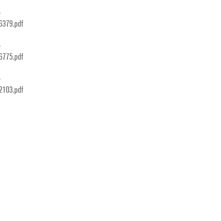
1
16379.pdf
1
76775.pdf
1
52103.pdf