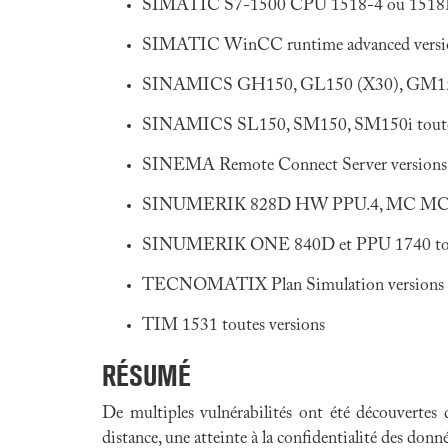
SIMATIC S7-1500 CPU 1518-4 ou 1518F-4
SIMATIC WinCC runtime advanced versions
SINAMICS GH150, GL150 (X30), GM150 (X3
SINAMICS SL150, SM150, SM150i toutes
SINEMA Remote Connect Server versions a
SINUMERIK 828D HW PPU.4, MC MCU 17
SINUMERIK ONE 840D et PPU 1740 tout
TECNOMATIX Plan Simulation versions an
TIM 1531 toutes versions
RÉSUMÉ
De multiples vulnérabilités ont été découvertes
distance, une atteinte à la confidentialité des donné