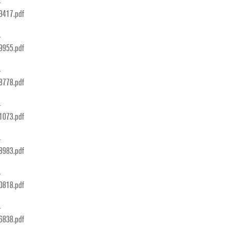
1
23417.pdf
1
19955.pdf
1
38778.pdf
1
01073.pdf
1
78983.pdf
1
40818.pdf
1
86838.pdf