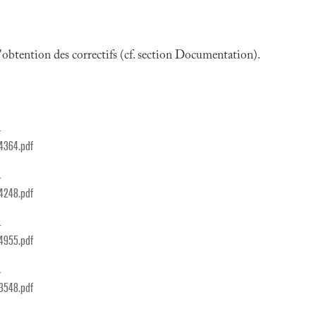
 l'obtention des correctifs (cf. section Documentation).
1
94364.pdf
1
54248.pdf
1
24955.pdf
1
83548.pdf