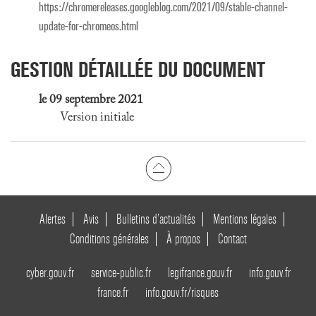
https://chromereleases.googleblog.com/2021/09/stable-channel-
update-for-chromeos.html
GESTION DÉTAILLÉE DU DOCUMENT
le 09 septembre 2021
Version initiale
Alertes
Avis
Bulletins d’actualités
Mentions légales
Conditions générales
À propos
Contact
cyber.gouv.fr
service-public.fr
legifrance.gouv.fr
info.gouv.fr
france.fr
info.gouv.fr/risques