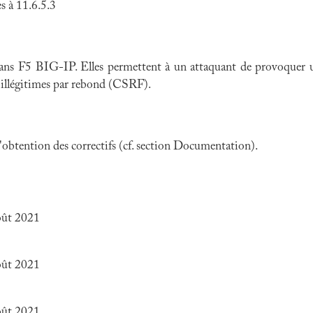
 à 11.6.5.3
 dans F5 BIG-IP. Elles permettent à un attaquant de provoquer u
s illégitimes par rebond (CSRF).
 l'obtention des correctifs (cf. section Documentation).
oût 2021
oût 2021
oût 2021