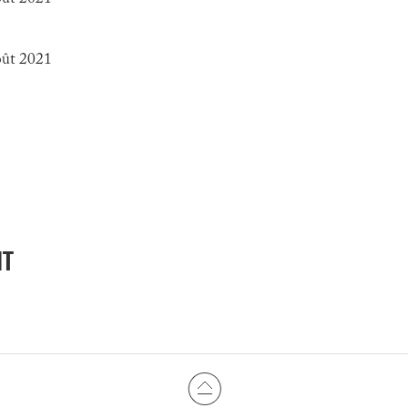
oût 2021
NT