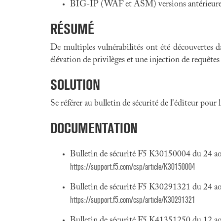
BIG-IP (WAF et ASM) versions antérieures
RÉSUMÉ
De multiples vulnérabilités ont été découvertes
élévation de privilèges et une injection de requête
SOLUTION
Se référer au bulletin de sécurité de l'éditeur pour
DOCUMENTATION
Bulletin de sécurité F5 K30150004 du 24 a
https://support.f5.com/csp/article/K30150004
Bulletin de sécurité F5 K30291321 du 24 a
https://support.f5.com/csp/article/K30291321
Bulletin de sécurité F5 K41351250 du 12 a