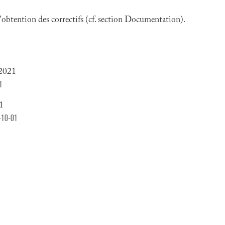
 l'obtention des correctifs (cf. section Documentation).
 2021
1
21
1-10-01