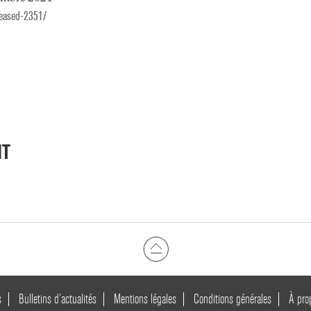
leased-2351/
NT
s
Bulletins d’actualités
Mentions légales
Conditions générales
À pro