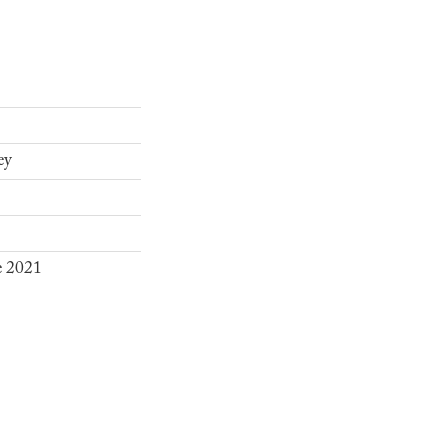
ey
e 2021