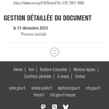
https://www.cve.org/CVERecord?id=CVE-2021-4068
GESTION DÉTAILLÉE DU DOCUMENT
le 13 décembre 2021
Version initiale
Alertes
Avis
Bulletins d’actualités
Mentions légales
Conditions générales
À propos
Contact
cyber.gouv.fr
service-public.fr
legifrance.gouv.fr
info.gouv.fr
france.fr
info.gouv.fr/risques