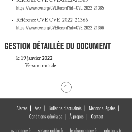
Référence CVE CVE-2022-21365
https://www.cve.org/CVERecord?id=CVE-2022-21365
Référence CVE CVE-2022-21366
https://www.cve.org/CVERecord?id=CVE-2022-21366
GESTION DÉTAILLÉE DU DOCUMENT
le 19 janvier 2022
Version initiale
Alertes
Avis
Bulletins d’actualités
Mentions légales
Conditions générales
À propos
Contact
cyber.gouv.fr
service-public.fr
legifrance.gouv.fr
info.gouv.fr