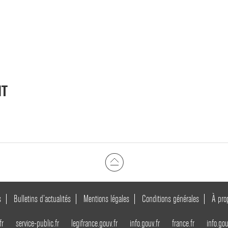
NT
s
Bulletins d’actualités
Mentions légales
Conditions générales
À pro
fr
service-public.fr
legifrance.gouv.fr
info.gouv.fr
france.fr
info.gou