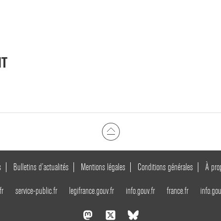
NT
s
Bulletins d’actualités
Mentions légales
Conditions générales
À pro
fr
service-public.fr
legifrance.gouv.fr
info.gouv.fr
france.fr
info.gou