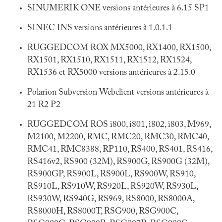
SINUMERIK ONE versions antérieures à 6.15 SP1
SINEC INS versions antérieures à 1.0.1.1
RUGGEDCOM ROX MX5000, RX1400, RX1500,
RX1501, RX1510, RX1511, RX1512, RX1524,
RX1536 et RX5000 versions antérieures à 2.15.0
Polarion Subversion Webclient versions antérieures à
21 R2 P2
RUGGEDCOM ROS i800, i801, i802, i803, M969,
M2100, M2200, RMC, RMC20, RMC30, RMC40,
RMC41, RMC8388, RP110, RS400, RS401, RS416,
RS416v2, RS900 (32M), RS900G, RS900G (32M),
RS900GP, RS900L, RS900L, RS900W, RS910,
RS910L, RS910W, RS920L, RS920W, RS930L,
RS930W, RS940G, RS969, RS8000, RS8000A,
RS8000H, RS8000T, RSG900, RSG900C,