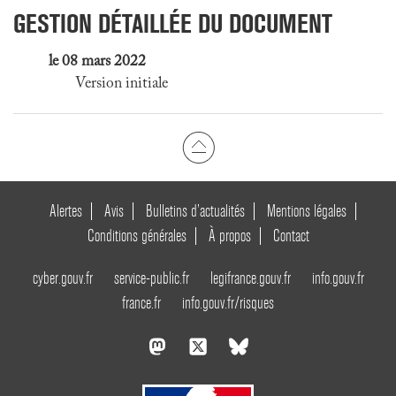
GESTION DÉTAILLÉE DU DOCUMENT
le 08 mars 2022
Version initiale
Alertes
Avis
Bulletins d’actualités
Mentions légales
Conditions générales
À propos
Contact
cyber.gouv.fr
service-public.fr
legifrance.gouv.fr
info.gouv.fr
france.fr
info.gouv.fr/risques