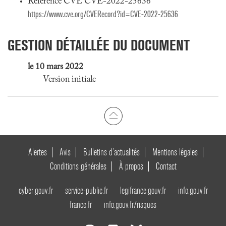
Référence CVE CVE-2022-25636
https://www.cve.org/CVERecord?id=CVE-2022-25636
GESTION DÉTAILLÉE DU DOCUMENT
le 10 mars 2022
Version initiale
Alertes
Avis
Bulletins d’actualités
Mentions légales
Conditions générales
À propos
Contact
cyber.gouv.fr
service-public.fr
legifrance.gouv.fr
info.gouv.fr
france.fr
info.gouv.fr/risques