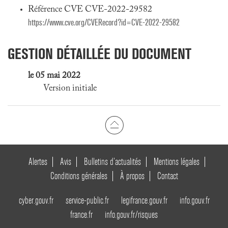
Référence CVE CVE-2022-29582
https://www.cve.org/CVERecord?id=CVE-2022-29582
GESTION DÉTAILLÉE DU DOCUMENT
le 05 mai 2022
Version initiale
Alertes
Avis
Bulletins d’actualités
Mentions légales
Conditions générales
À propos
Contact
cyber.gouv.fr
service-public.fr
legifrance.gouv.fr
info.gouv.fr
france.fr
info.gouv.fr/risques