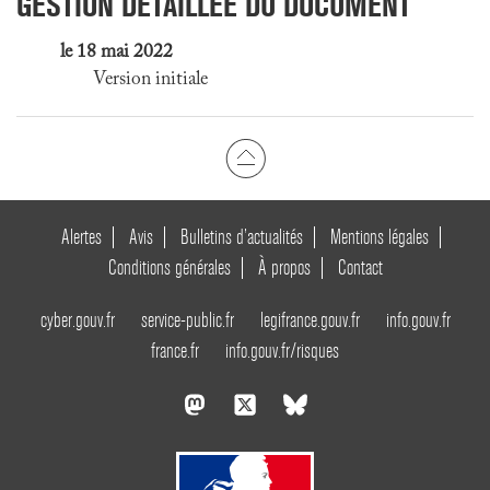
GESTION DÉTAILLÉE DU DOCUMENT
le 18 mai 2022
Version initiale
Alertes
Avis
Bulletins d’actualités
Mentions légales
Conditions générales
À propos
Contact
cyber.gouv.fr
service-public.fr
legifrance.gouv.fr
info.gouv.fr
france.fr
info.gouv.fr/risques